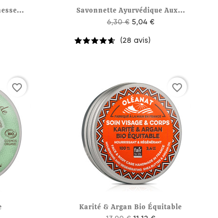

de
Aperçu rapide
esse...
Savonnette Ayurvédique Aux...
6,30 €
5,04 €
(28 avis)
favorite_border
favorite_border

de
Aperçu rapide
e
Karité & Argan Bio Équitable