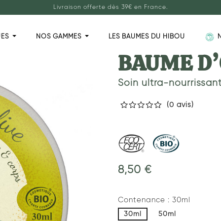
Livraison offerte dès 39€ en France.
UES
NOS GAMMES
LES BAUMES DU HIBOU
BAUME D’
Soin ultra-nourrissan
(0 avis)
8,50 €
Contenance : 30ml
30ml
50ml