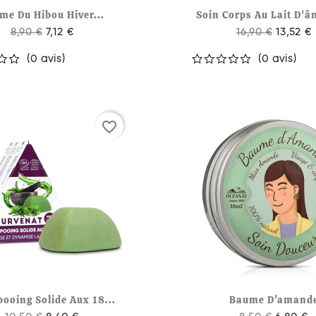


Aperçu rapide
Aperçu rapi
me Du Hibou Hiver...
Soin Corps Au Lait D'ân
8,90 €
7,12 €
16,90 €
13,52 €
(0 avis)
(0 avis)
favorite_border


Aperçu rapide
Aperçu rapi
ooing Solide Aux 18...
Baume D’amand