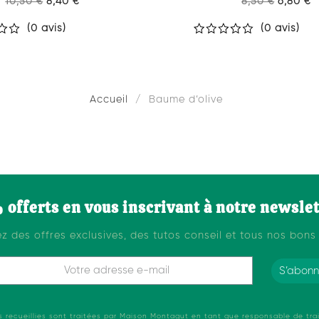
10,50 €
8,40 €
8,50 €
6,80 €
(0 avis)
(0 avis)
Accueil
Baume d’olive
offerts en vous inscrivant à notre newslet
z des offres exclusives, des tutos conseil et tous nos bons 
S’abonn
s recueillies sont traitées par Maison Montagut en tant que responsable de tra