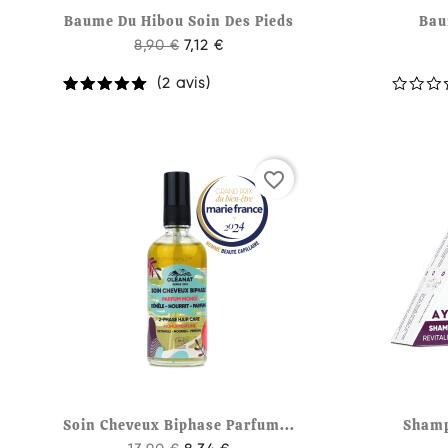

Aperçu rapide
Baume Du Hibou Soin Des Pieds
Bau
8,90 €
7,12 €
(2 avis)
favorite_border

Aperçu rapide
Soin Cheveux Biphase Parfum...
Shamp