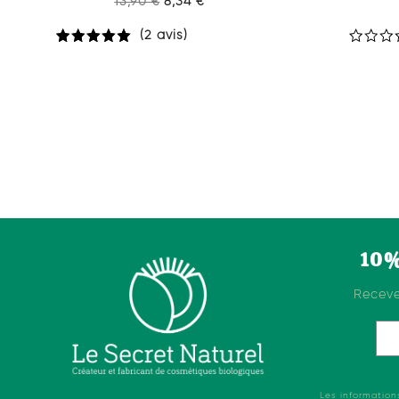
13,90 €
8,34 €
(2 avis)
10% 
Receve
Les information