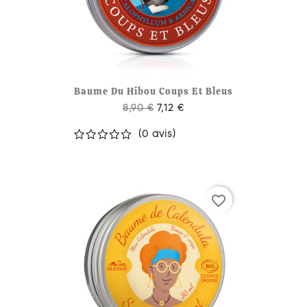
Baume Du Hibou Coups Et Bleus
8,90 €
7,12 €
(0 avis)
favorite_border