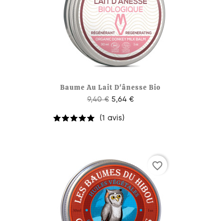
Baume Au Lait D'ânesse Bio
9,40 €
5,64 €
(1 avis)
favorite_border