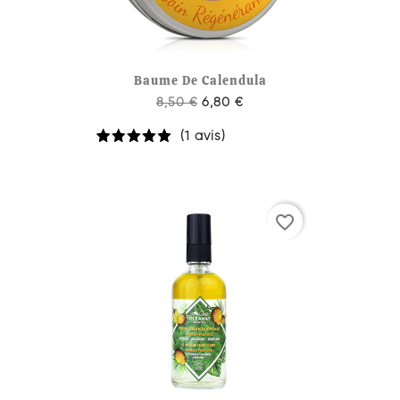
Baume De Calendula
8,50 €
6,80 €
(1 avis)
favorite_border