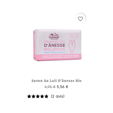
favorite_border
Savon Au Lait D'ânesse Bio
6,95 €
5,56 €
(2 avis)