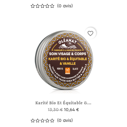
(0 avis)
favorite_border
Karité Bio Et Équitable &...
13,30 €
10,64 €
(0 avis)