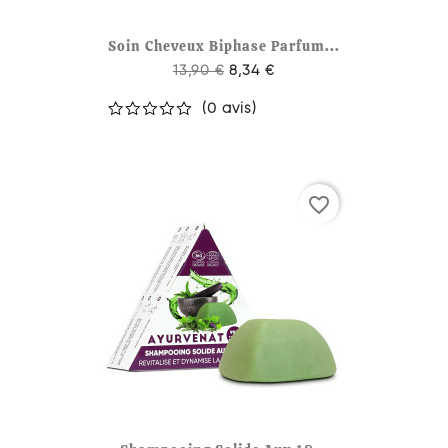
Soin Cheveux Biphase Parfum...
13,90 €
8,34 €
(0 avis)
favorite_border