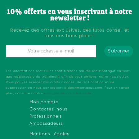
10% offerts en vous inscrivant à notre
newsletter !
Recevez des offres exclusives, des tutos conseil et
tous nos bons plans !
S’abonner
Les informations recueillies sont traitées par Maison Montagut en tant
que responsable de traitement afin de vous envoyer notre newsletter.
Vous pouvez exercer vos droits d’accès, de rectification et de
suppression en nous contactant à dpo@montagut.com. Pour en savoir
plus, consultez notre
politique de confidentialité
.
Mon compte
Contactez-nous
Professionnels
Ambassadeurs
Mentions Légale
s