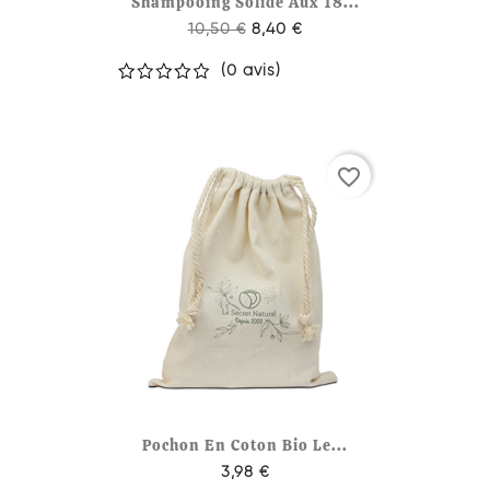
Shampooing Solide Aux 18...
10,50 €
8,40 €
(0 avis)
favorite_border
Pochon En Coton Bio Le...
3,98 €